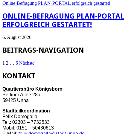
Online-Befragung PLAN-PORTAL erfolgreich gestartet!
ONLINE-BEFRAGUNG PLAN-PORTAL
ERFOLGREICH GESTARTET!
6. August 2026
BEITRAGS-NAVIGATION
1
2
…
6
Nächste
KONTAKT
Quartiersbüro Königsborn
Berliner Allee 28a
59425 Unna
Stadtteilkoordination
Felix Domogalla
Tel.: 02303 – 7732533
Mobil: 0151 – 50430613
E-Mail:
felix.domogalla@stadt-unna.de