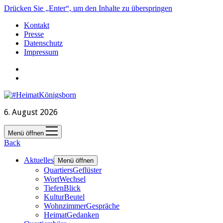
Drücken Sie „Enter“, um den Inhalte zu überspringen
Kontakt
Presse
Datenschutz
Impressum
6. August 2026
Menü öffnen
Back
Aktuelles
Menü öffnen
QuartiersGeflüster
WortWechsel
TiefenBlick
KulturBeutel
WohnzimmerGespräche
HeimatGedanken