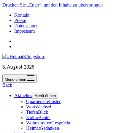
Drücken Sie „Enter“, um den Inhalte zu überspringen
Kontakt
Presse
Datenschutz
Impressum
8. August 2026
Menü öffnen
Back
Aktuelles
Menü öffnen
QuartiersGeflüster
WortWechsel
TiefenBlick
KulturBeutel
WohnzimmerGespräche
HeimatGedanken