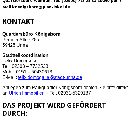
Quartiersbüro wenden: Tel. (02303) 773 25 33 sowie per E-
Mail koenigsborn@plan-lokal.de
KONTAKT
Quartiersbüro Königsborn
Berliner Allee 28a
59425 Unna
Stadtteilkoordination
Felix Domogalla
Tel.: 02303 – 7732533
Mobil: 0151 – 50430613
E-Mail:
felix.domogalla@stadt-unna.de
Anliegen zum Parkquartier Königsborn richten Sie bitte direkt
an
Ulrich Immobilien
– Tel. 02931-5329187
DAS PROJEKT WIRD GEFÖRDERT
DURCH: